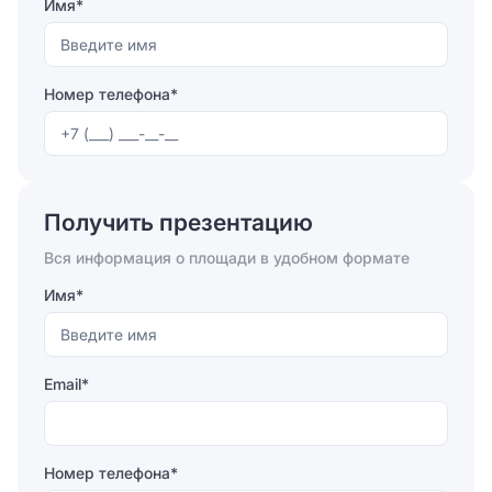
Имя*
Центр на Ленина» предусмотрен конференц-зал,
оснащенный современным мультимедийным
оборудованием. Также окружающая инфраструктура
включает в себя ресторан и кафе, где арендаторы
Номер телефона*
могут провести свой обеденный перерыв или
неформальную встречу с клиентами.
Отправляя форму, вы соглашаетесь на
обработку
персональных данных
Получить презентацию
Отправить
Вся информация о площади в удобном формате
Имя*
Email*
Номер телефона*