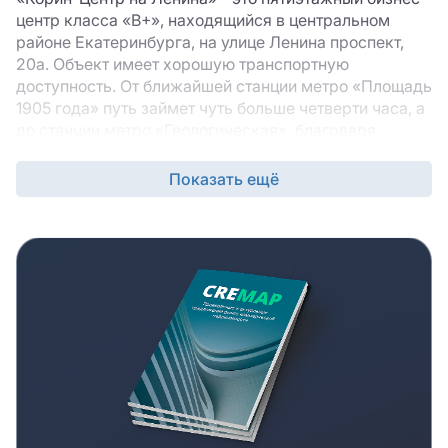
центр класса «B+», находящийся в центральном
районе Екатеринбурга, на улице Ленина проспект,
20а. Объект имеет хорошую транспортную
доступность. От ближайшей станции метро «Площадь
1905 года» путь займет чуть больше четверти часа, а
до станции метро «Геологическая», благодаря
развитой сети наземного городского транспорта,
остановки которого располагаются в
Показать ещё
непосредственной близости к БЦ, можно добраться
на автобусе за 15 минут. Для тех, кто передвигается
на автомобиле, расположение здания также будет
удобным: недалеко проходят главные магистрали
города – проспект Ленина и улица 8 марта.
Здание БЦ «Корин-Центр на Ленина» было построено
в 2008 году. Общая площадь бизнес-центра «Корин-
Центр на Ленина» составляет 3 000 кв. м.
Арендаторам предлагаются помещения различного
метража и планировок. В офисах с высотой потолков
2,6 метров сделан евроремонт, для внутренней